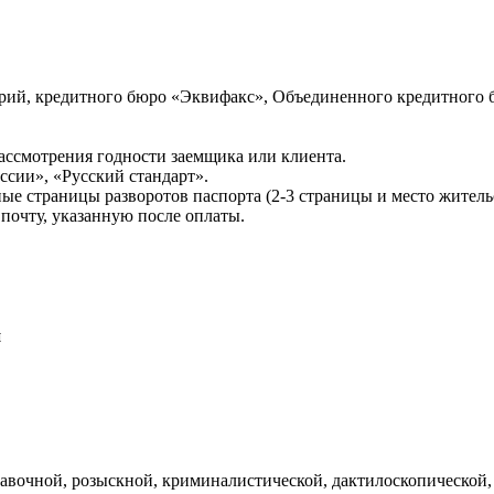
ий, кредитного бюро «Эквифакс», Объединенного кредитного б
ссмотрения годности заемщика или клиента.
сии», «Русский стандарт».
ые страницы разворотов паспорта (2-3 страницы и место житель
почту, указанную после оплаты.
и
авочной, розыскной, криминалистической, дактилоскопической,