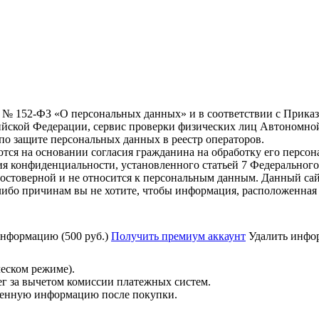
6 г. № 152-ФЗ «О персональных данных» и в соответствии с Прика
йской Федерации, сервис проверки физических лиц Автономно
о защите персональных данных в реестр операторов.
тся на основании согласия гражданина на обработку его персо
вания конфиденциальности, установленного статьей 7 Федерально
остоверной и не относится к персональным данным. Данный сай
либо причинам вы не хотите, чтобы информация, расположенная 
нформацию (500 руб.)
Получить премиум аккаунт
Удалить инфор
ческом режиме).
ег за вычетом комиссии платежных систем.
ученную информацию после покупки.