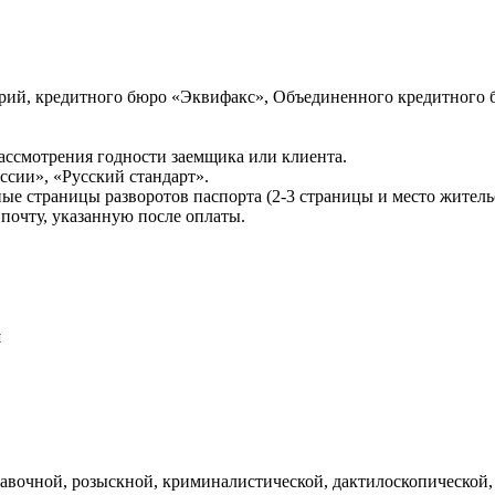
ий, кредитного бюро «Эквифакс», Объединенного кредитного б
ссмотрения годности заемщика или клиента.
сии», «Русский стандарт».
ые страницы разворотов паспорта (2-3 страницы и место житель
почту, указанную после оплаты.
и
авочной, розыскной, криминалистической, дактилоскопической,