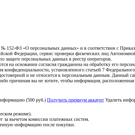
6 г. № 152-ФЗ «О персональных данных» и в соответствии с Прика
йской Федерации, сервис проверки физических лиц Автономно
о защите персональных данных в реестр операторов.
тся на основании согласия гражданина на обработку его персо
вания конфиденциальности, установленного статьей 7 Федерально
остоверной и не относится к персональным данным. Данный са
либо причинам вы не хотите, чтобы информация, расположенная 
нформацию (500 руб.)
Получить премиум аккаунт
Удалить инфор
ческом режиме).
ег за вычетом комиссии платежных систем.
ученную информацию после покупки.