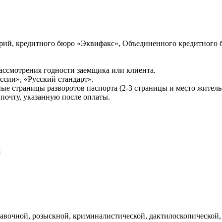
ий, кредитного бюро «Эквифакс», Объединенного кредитного б
ссмотрения годности заемщика или клиента.
сии», «Русский стандарт».
ые страницы разворотов паспорта (2-3 страницы и место житель
почту, указанную после оплаты.
и
авочной, розыскной, криминалистической, дактилоскопической,