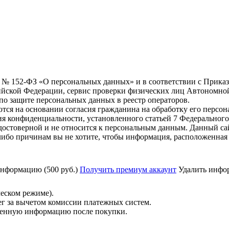
6 г. № 152-ФЗ «О персональных данных» и в соответствии с Прика
йской Федерации, сервис проверки физических лиц Автономно
о защите персональных данных в реестр операторов.
тся на основании согласия гражданина на обработку его персо
вания конфиденциальности, установленного статьей 7 Федерально
остоверной и не относится к персональным данным. Данный са
либо причинам вы не хотите, чтобы информация, расположенная 
нформацию (500 руб.)
Получить премиум аккаунт
Удалить инфор
ческом режиме).
ег за вычетом комиссии платежных систем.
ученную информацию после покупки.