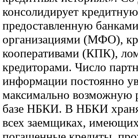
консолидирует кредитну
предоставленную банкам
организациями (МФО), к
кооперативами (КПК), ло
кредиторами. Число парт
информации постоянно уве
максимально возможную р
базе НБКИ. В НБКИ храня
всех заемщиках, имеющи
погашенные кредиты, пр