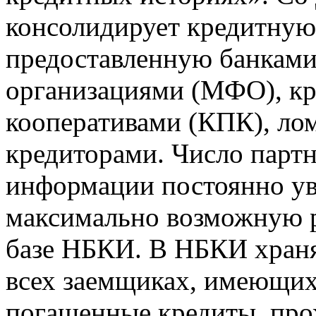
консолидирует кредитну
предоставленную банкам
организациями (МФО), к
кооперативами (КПК), ло
кредиторами. Число парт
информации постоянно уве
максимально возможную р
базе НБКИ. В НБКИ храня
всех заемщиках, имеющи
погашенные кредиты, пр