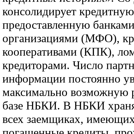
консолидирует кредитну
предоставленную банкам
организациями (МФО), к
кооперативами (КПК), ло
кредиторами. Число парт
информации постоянно уве
максимально возможную р
базе НБКИ. В НБКИ храня
всех заемщиках, имеющи
погашенные кредиты, пр