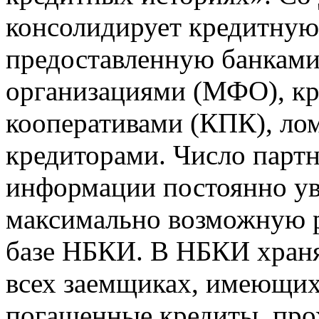
консолидирует кредитну
предоставленную банкам
организациями (МФО), к
кооперативами (КПК), ло
кредиторами. Число парт
информации постоянно уве
максимально возможную р
базе НБКИ. В НБКИ храня
всех заемщиках, имеющи
погашенные кредиты, пр