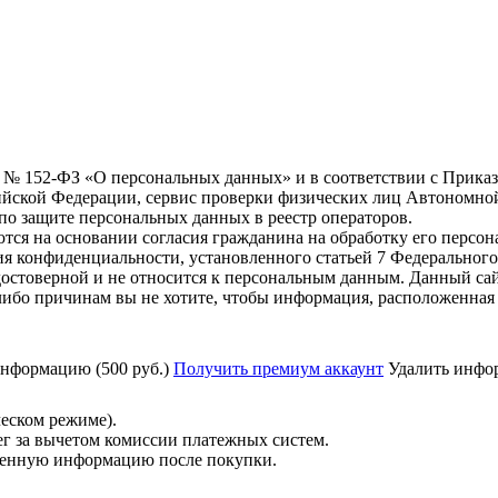
6 г. № 152-ФЗ «О персональных данных» и в соответствии с Прика
йской Федерации, сервис проверки физических лиц Автономно
о защите персональных данных в реестр операторов.
тся на основании согласия гражданина на обработку его персо
вания конфиденциальности, установленного статьей 7 Федерально
остоверной и не относится к персональным данным. Данный сай
либо причинам вы не хотите, чтобы информация, расположенная 
нформацию (500 руб.)
Получить премиум аккаунт
Удалить инфор
ческом режиме).
ег за вычетом комиссии платежных систем.
ученную информацию после покупки.