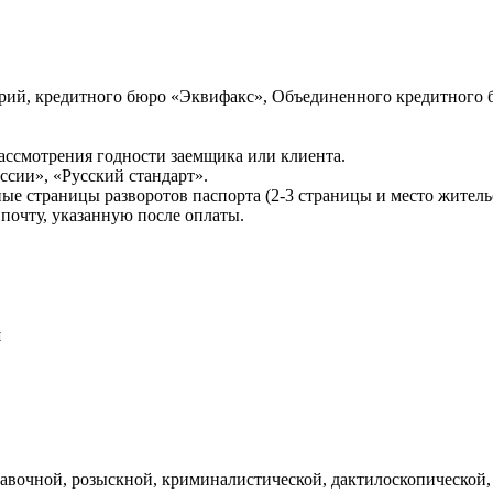
ий, кредитного бюро «Эквифакс», Объединенного кредитного б
ссмотрения годности заемщика или клиента.
сии», «Русский стандарт».
ые страницы разворотов паспорта (2-3 страницы и место житель
почту, указанную после оплаты.
и
авочной, розыскной, криминалистической, дактилоскопической,