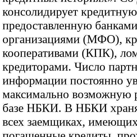
консолидирует кредитну
предоставленную банкам
организациями (МФО), к
кооперативами (КПК), ло
кредиторами. Число парт
информации постоянно уве
максимально возможную р
базе НБКИ. В НБКИ храня
всех заемщиках, имеющи
погашенные кредиты, пр