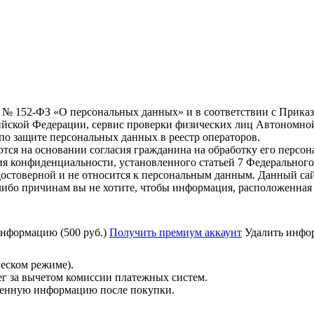
6 г. № 152-ФЗ «О персональных данных» и в соответствии с Прика
йской Федерации, сервис проверки физических лиц Автономно
о защите персональных данных в реестр операторов.
тся на основании согласия гражданина на обработку его персо
вания конфиденциальности, установленного статьей 7 Федерально
остоверной и не относится к персональным данным. Данный сай
либо причинам вы не хотите, чтобы информация, расположенная 
нформацию (500 руб.)
Получить премиум аккаунт
Удалить инфор
ческом режиме).
ег за вычетом комиссии платежных систем.
ученную информацию после покупки.