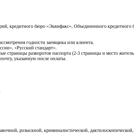
ий, кредитного бюро «Эквифакс», Объединенного кредитного б
ссмотрения годности заемщика или клиента.
сии», «Русский стандарт».
ые страницы разворотов паспорта (2-3 страницы и место житель
почту, указанную после оплаты.
и
авочной, розыскной, криминалистической, дактилоскопической,