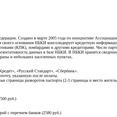
ерации. Создано в марте 2005 года по инициативе Ассоциации 
ня своего основания НБКИ консолидирует кредитную информац
ативами (КПК), ломбардами и другими кредиторами. Число па
резентативность данных в базе НБКИ. В НБКИ хранятся сведени
раны и небольших населенных пунктах.
Кредит», «Русский Стандарт», «Сбербанк».
почту, указанную после оплаты.
ые страницы разворотов паспорта (2-3 страницы и место житель
500 руб.)
й с перечнем банков (2580 руб.)