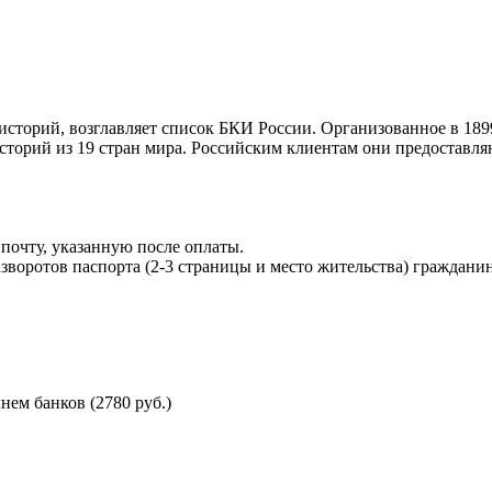
торий, возглавляет список БКИ России. Организованное в 189
торий из 19 стран мира. Российским клиентам они предоставля
почту, указанную после оплаты.
воротов паспорта (2-3 страницы и место жительства) гражданин
ем банков (2780 руб.)