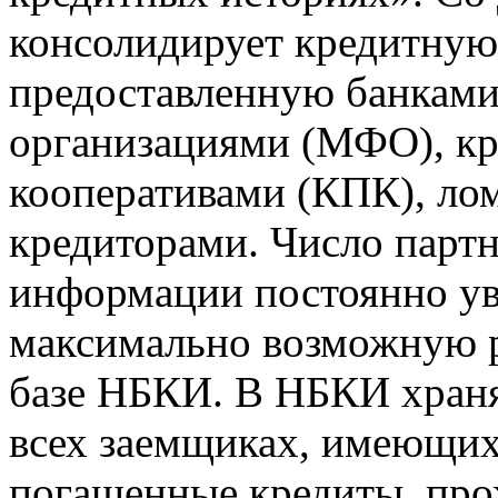
консолидирует кредитну
предоставленную банкам
организациями (МФО), к
кооперативами (КПК), ло
кредиторами. Число парт
информации постоянно уве
максимально возможную р
базе НБКИ. В НБКИ храня
всех заемщиках, имеющи
погашенные кредиты, пр