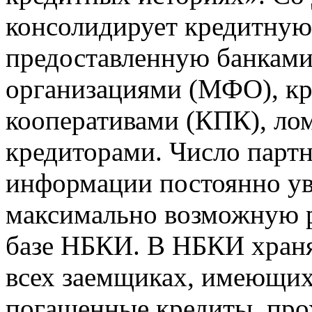
консолидирует кредитну
предоставленную банкам
организациями (МФО), к
кооперативами (КПК), ло
кредиторами. Число парт
информации постоянно уве
максимально возможную р
базе НБКИ. В НБКИ храня
всех заемщиках, имеющи
погашенные кредиты, пр