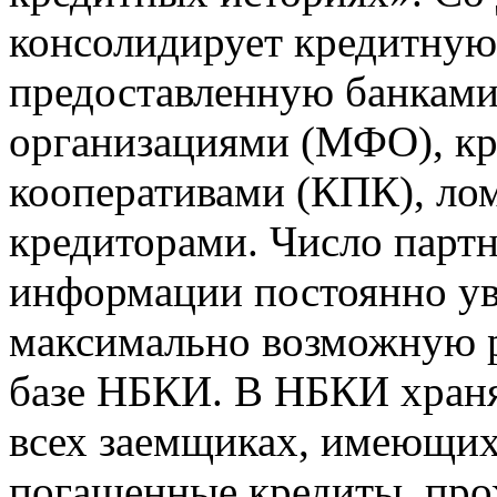
консолидирует кредитну
предоставленную банкам
организациями (МФО), к
кооперативами (КПК), ло
кредиторами. Число парт
информации постоянно уве
максимально возможную р
базе НБКИ. В НБКИ храня
всех заемщиках, имеющи
погашенные кредиты, пр