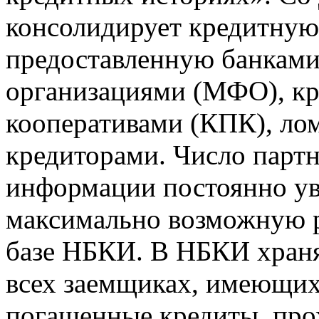
консолидирует кредитну
предоставленную банкам
организациями (МФО), к
кооперативами (КПК), ло
кредиторами. Число парт
информации постоянно уве
максимально возможную р
базе НБКИ. В НБКИ храня
всех заемщиках, имеющи
погашенные кредиты, пр