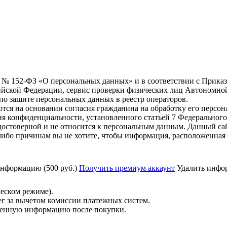
6 г. № 152-ФЗ «О персональных данных» и в соответствии с Прика
йской Федерации, сервис проверки физических лиц Автономно
о защите персональных данных в реестр операторов.
тся на основании согласия гражданина на обработку его персо
вания конфиденциальности, установленного статьей 7 Федерально
остоверной и не относится к персональным данным. Данный сай
либо причинам вы не хотите, чтобы информация, расположенная 
нформацию (500 руб.)
Получить премиум аккаунт
Удалить инфор
ческом режиме).
ег за вычетом комиссии платежных систем.
ученную информацию после покупки.