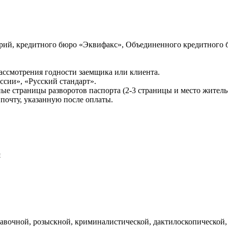
ий, кредитного бюро «Эквифакс», Объединенного кредитного б
ссмотрения годности заемщика или клиента.
сии», «Русский стандарт».
ые страницы разворотов паспорта (2-3 страницы и место житель
почту, указанную после оплаты.
и
авочной, розыскной, криминалистической, дактилоскопической,