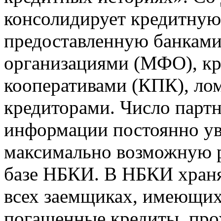
консолидирует кредитну
предоставленную банкам
организациями (МФО), к
кооперативами (КПК), ло
кредиторами. Число парт
информации постоянно уве
максимально возможную р
базе НБКИ. В НБКИ храня
всех заемщиках, имеющи
погашенные кредиты, пр