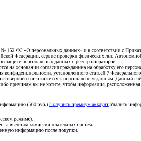
6 г. № 152-ФЗ «О персональных данных» и в соответствии с Прика
йской Федерации, сервис проверки физических лиц Автономно
о защите персональных данных в реестр операторов.
тся на основании согласия гражданина на обработку его персо
вания конфиденциальности, установленного статьей 7 Федерально
стоверной и не относится к персональным данным. Данный сай
либо причинам вы не хотите, чтобы информация, расположенная 
нформацию (500 руб.)
Получить премиум аккаунт
Удалить инфор
ческом режиме).
ег за вычетом комиссии платежных систем.
ученную информацию после покупки.