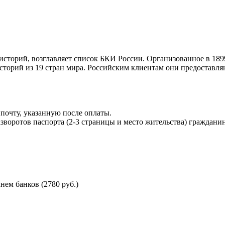
торий, возглавляет список БКИ России. Организованное в 189
торий из 19 стран мира. Российским клиентам они предоставля
почту, указанную после оплаты.
воротов паспорта (2-3 страницы и место жительства) гражданин
ем банков (2780 руб.)