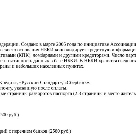
ерации. Создано в марте 2005 года по инициативе Ассоциации 
ня своего основания НБКИ консолидирует кредитную информац
ативами (КПК), ломбардами и другими кредиторами. Число па
резентативность данных в базе НБКИ. В НБКИ хранятся сведени
раны и небольших населенных пунктах.
Кредит», «Русский Стандарт», «Сбербанк».
почту, указанную после оплаты.
ые страницы разворотов паспорта (2-3 страницы и место житель
500 руб.)
й с перечнем банков (2580 руб.)