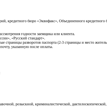
ий, кредитного бюро «Эквифакс», Объединенного кредитного б
ссмотрения годности заемщика или клиента.
сии», «Русский стандарт».
ые страницы разворотов паспорта (2-3 страницы и место житель
почту, указанную после оплаты.
и
авочной, розыскной, криминалистической, дактилоскопической,