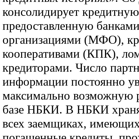
консолидирует кредитну
предоставленную банкам
организациями (МФО), к
кооперативами (КПК), ло
кредиторами. Число парт
информации постоянно уве
максимально возможную р
базе НБКИ. В НБКИ храня
всех заемщиках, имеющи
погашенные кредиты, пр