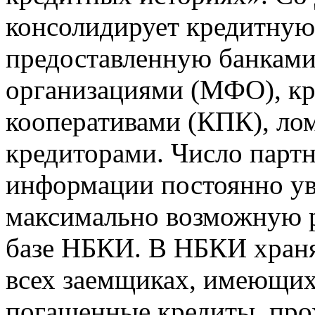
консолидирует кредитну
предоставленную банкам
организациями (МФО), к
кооперативами (КПК), ло
кредиторами. Число парт
информации постоянно уве
максимально возможную р
базе НБКИ. В НБКИ храня
всех заемщиках, имеющи
погашенные кредиты, пр