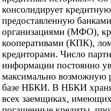
консолидирует кредитну
предоставленную банкам
организациями (МФО), к
кооперативами (КПК), ло
кредиторами. Число парт
информации постоянно уве
максимально возможную р
базе НБКИ. В НБКИ храня
всех заемщиках, имеющи
погашенные кредиты, пр