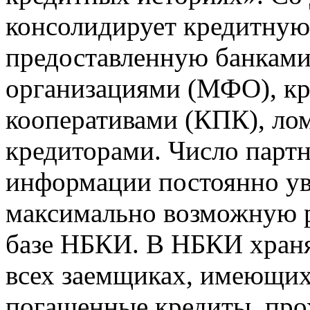
консолидирует кредитну
предоставленную банкам
организациями (МФО), к
кооперативами (КПК), ло
кредиторами. Число парт
информации постоянно уве
максимально возможную р
базе НБКИ. В НБКИ храня
всех заемщиках, имеющи
погашенные кредиты, пр