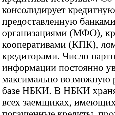
консолидирует кредитну
предоставленную банкам
организациями (МФО), к
кооперативами (КПК), ло
кредиторами. Число парт
информации постоянно уве
максимально возможную р
базе НБКИ. В НБКИ храня
всех заемщиках, имеющи
погашенные кредиты, пр