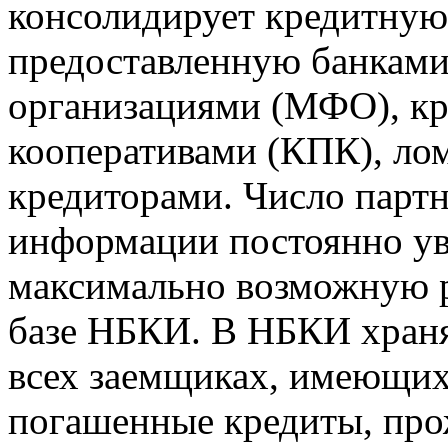
консолидирует кредитну
предоставленную банкам
организациями (МФО), к
кооперативами (КПК), ло
кредиторами. Число парт
информации постоянно уве
максимально возможную р
базе НБКИ. В НБКИ храня
всех заемщиках, имеющи
погашенные кредиты, пр