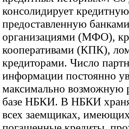
консолидирует кредитну
предоставленную банкам
организациями (МФО), к
кооперативами (КПК), ло
кредиторами. Число парт
информации постоянно уве
максимально возможную р
базе НБКИ. В НБКИ храня
всех заемщиках, имеющи
погашенные кредиты, пр