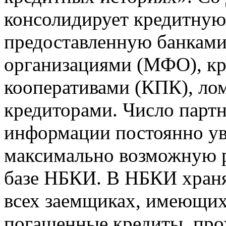
консолидирует кредитну
предоставленную банкам
организациями (МФО), к
кооперативами (КПК), ло
кредиторами. Число парт
информации постоянно уве
максимально возможную р
базе НБКИ. В НБКИ храня
всех заемщиках, имеющи
погашенные кредиты, пр