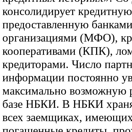
консолидирует кредитну
предоставленную банкам
организациями (МФО), к
кооперативами (КПК), ло
кредиторами. Число парт
информации постоянно уве
максимально возможную р
базе НБКИ. В НБКИ храня
всех заемщиках, имеющи
погашенные кредиты, пр