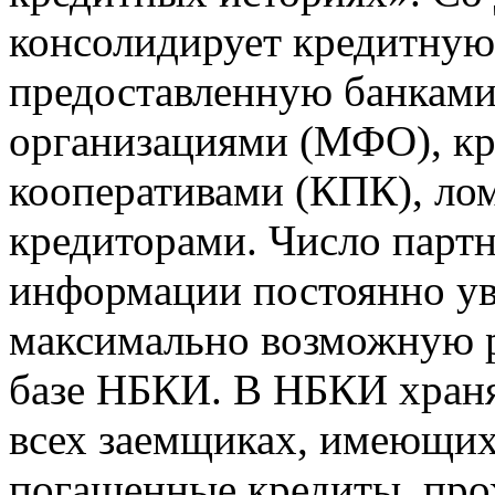
консолидирует кредитну
предоставленную банкам
организациями (МФО), к
кооперативами (КПК), ло
кредиторами. Число парт
информации постоянно уве
максимально возможную р
базе НБКИ. В НБКИ храня
всех заемщиках, имеющи
погашенные кредиты, пр