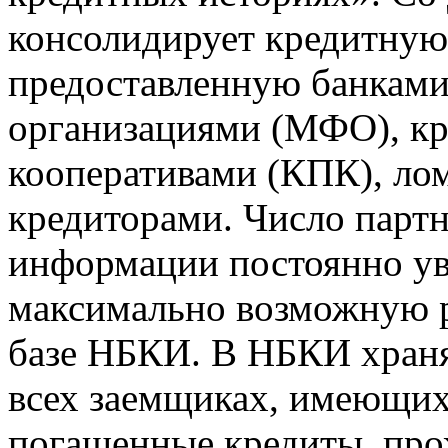
консолидирует кредитну
предоставленную банкам
организациями (МФО), к
кооперативами (КПК), ло
кредиторами. Число парт
информации постоянно уве
максимально возможную р
базе НБКИ. В НБКИ храня
всех заемщиках, имеющи
погашенные кредиты, пр