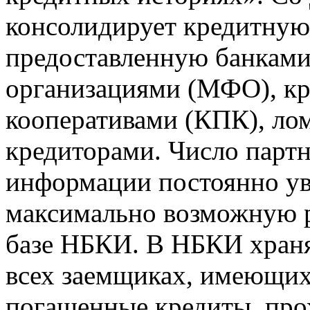
консолидирует кредитну
предоставленную банкам
организациями (МФО), к
кооперативами (КПК), ло
кредиторами. Число парт
информации постоянно уве
максимально возможную р
базе НБКИ. В НБКИ храня
всех заемщиках, имеющи
погашенные кредиты, пр