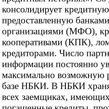
консолидирует кредитну
предоставленную банкам
организациями (МФО), к
кооперативами (КПК), ло
кредиторами. Число парт
информации постоянно уве
максимально возможную р
базе НБКИ. В НБКИ храня
всех заемщиках, имеющи
погашенные кредиты, пр