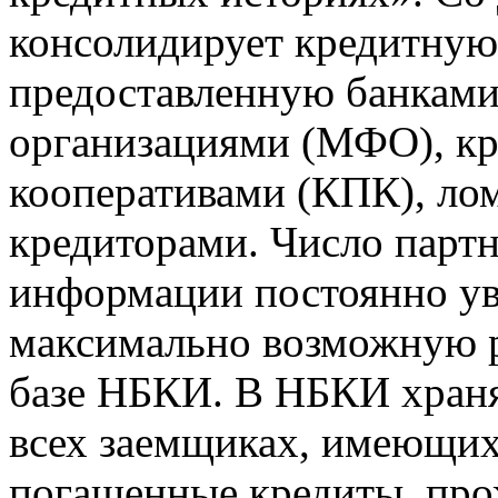
консолидирует кредитну
предоставленную банкам
организациями (МФО), к
кооперативами (КПК), ло
кредиторами. Число парт
информации постоянно уве
максимально возможную р
базе НБКИ. В НБКИ храня
всех заемщиках, имеющи
погашенные кредиты, пр