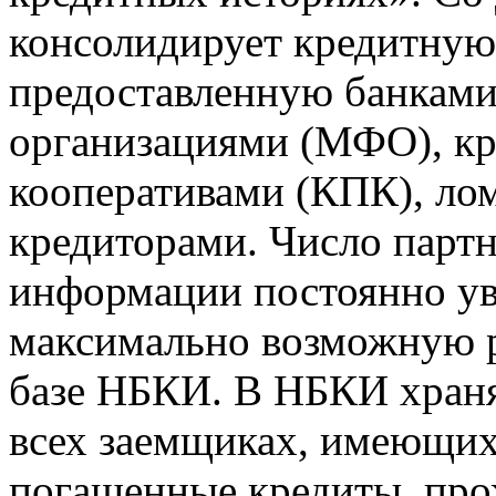
консолидирует кредитну
предоставленную банкам
организациями (МФО), к
кооперативами (КПК), ло
кредиторами. Число парт
информации постоянно уве
максимально возможную р
базе НБКИ. В НБКИ храня
всех заемщиках, имеющи
погашенные кредиты, пр