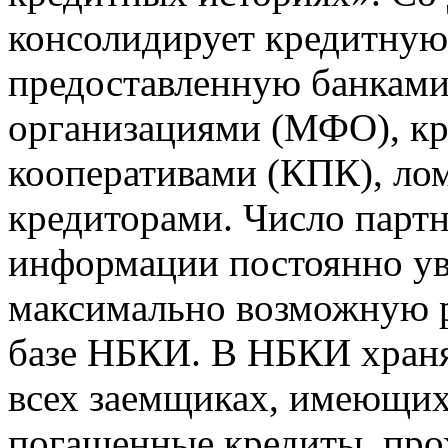
консолидирует кредитну
предоставленную банкам
организациями (МФО), к
кооперативами (КПК), ло
кредиторами. Число парт
информации постоянно уве
максимально возможную р
базе НБКИ. В НБКИ храня
всех заемщиках, имеющи
погашенные кредиты, пр