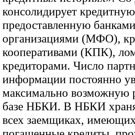
консолидирует кредитну
предоставленную банкам
организациями (МФО), к
кооперативами (КПК), ло
кредиторами. Число парт
информации постоянно уве
максимально возможную р
базе НБКИ. В НБКИ храня
всех заемщиках, имеющи
погашенные кредиты, пр