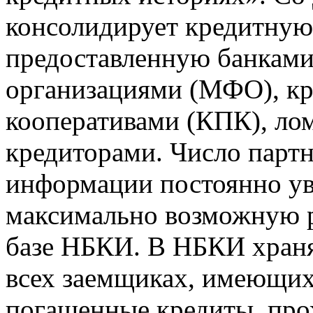
консолидирует кредитну
предоставленную банкам
организациями (МФО), к
кооперативами (КПК), ло
кредиторами. Число парт
информации постоянно уве
максимально возможную р
базе НБКИ. В НБКИ храня
всех заемщиках, имеющи
погашенные кредиты, пр