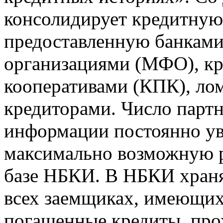
консолидирует кредитну
предоставленную банкам
организациями (МФО), к
кооперативами (КПК), ло
кредиторами. Число парт
информации постоянно уве
максимально возможную р
базе НБКИ. В НБКИ храня
всех заемщиках, имеющи
погашенные кредиты, пр