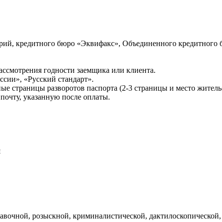
ий, кредитного бюро «Эквифакс», Объединенного кредитного б
ссмотрения годности заемщика или клиента.
сии», «Русский стандарт».
ые страницы разворотов паспорта (2-3 страницы и место житель
почту, указанную после оплаты.
и
авочной, розыскной, криминалистической, дактилоскопической,