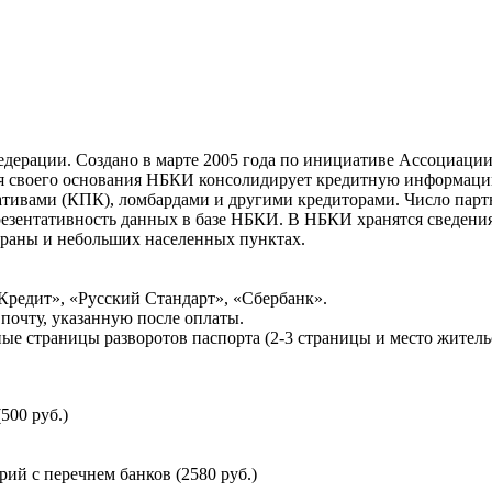
ерации. Создано в марте 2005 года по инициативе Ассоциации 
ня своего основания НБКИ консолидирует кредитную информац
ативами (КПК), ломбардами и другими кредиторами. Число па
резентативность данных в базе НБКИ. В НБКИ хранятся сведени
раны и небольших населенных пунктах.
Кредит», «Русский Стандарт», «Сбербанк».
почту, указанную после оплаты.
ые страницы разворотов паспорта (2-3 страницы и место житель
500 руб.)
й с перечнем банков (2580 руб.)