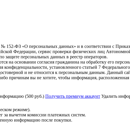
6 г. № 152-ФЗ «О персональных данных» и в соответствии с Прика
йской Федерации, сервис проверки физических лиц Автономно
о защите персональных данных в реестр операторов.
тся на основании согласия гражданина на обработку его персо
вания конфиденциальности, установленного статьей 7 Федерально
остоверной и не относится к персональным данным. Данный сай
либо причинам вы не хотите, чтобы информация, расположенная 
нформацию (500 руб.)
Получить премиум аккаунт
Удалить инфор
ческом режиме).
ег за вычетом комиссии платежных систем.
ученную информацию после покупки.