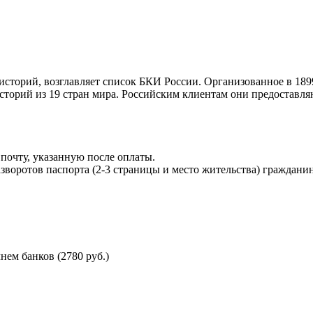
торий, возглавляет список БКИ России. Организованное в 189
торий из 19 стран мира. Российским клиентам они предоставля
почту, указанную после оплаты.
воротов паспорта (2-3 страницы и место жительства) гражданин
ем банков (2780 руб.)