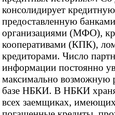
консолидирует кредитну
предоставленную банкам
организациями (МФО), к
кооперативами (КПК), ло
кредиторами. Число парт
информации постоянно уве
максимально возможную р
базе НБКИ. В НБКИ храня
всех заемщиках, имеющи
погашенные кредиты, пр