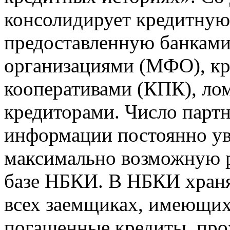
консолидирует кредитну
предоставленную банкам
организациями (МФО), к
кооперативами (КПК), ло
кредиторами. Число парт
информации постоянно уве
максимально возможную р
базе НБКИ. В НБКИ храня
всех заемщиках, имеющи
погашенные кредиты, пр