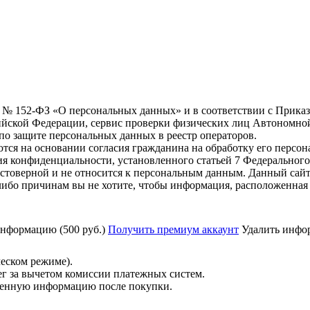
6 г. № 152-ФЗ «О персональных данных» и в соответствии с Прика
йской Федерации, сервис проверки физических лиц Автономно
о защите персональных данных в реестр операторов.
тся на основании согласия гражданина на обработку его персо
вания конфиденциальности, установленного статьей 7 Федерально
стоверной и не относится к персональным данным. Данный сайт
либо причинам вы не хотите, чтобы информация, расположенная 
нформацию (500 руб.)
Получить премиум аккаунт
Удалить инфор
ческом режиме).
ег за вычетом комиссии платежных систем.
ученную информацию после покупки.