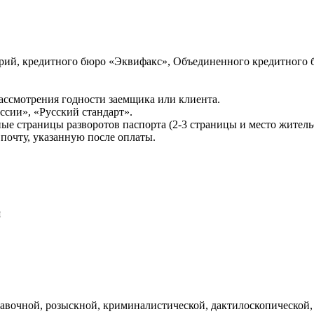
ий, кредитного бюро «Эквифакс», Объединенного кредитного б
ссмотрения годности заемщика или клиента.
сии», «Русский стандарт».
ые страницы разворотов паспорта (2-3 страницы и место житель
почту, указанную после оплаты.
и
авочной, розыскной, криминалистической, дактилоскопической,