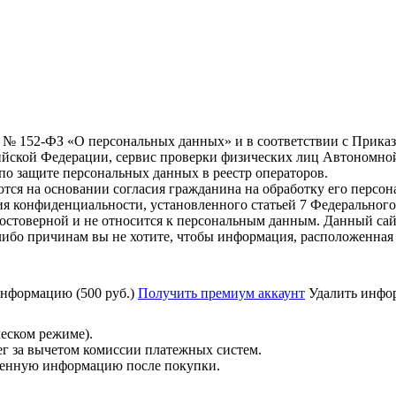
6 г. № 152-ФЗ «О персональных данных» и в соответствии с Прика
йской Федерации, сервис проверки физических лиц Автономно
о защите персональных данных в реестр операторов.
тся на основании согласия гражданина на обработку его персо
вания конфиденциальности, установленного статьей 7 Федерально
остоверной и не относится к персональным данным. Данный сай
либо причинам вы не хотите, чтобы информация, расположенная 
нформацию (500 руб.)
Получить премиум аккаунт
Удалить инфор
ческом режиме).
ег за вычетом комиссии платежных систем.
ученную информацию после покупки.