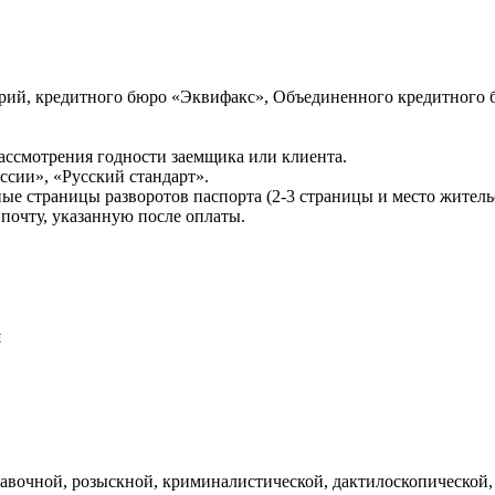
ий, кредитного бюро «Эквифакс», Объединенного кредитного б
ссмотрения годности заемщика или клиента.
сии», «Русский стандарт».
ые страницы разворотов паспорта (2-3 страницы и место житель
почту, указанную после оплаты.
и
авочной, розыскной, криминалистической, дактилоскопической,