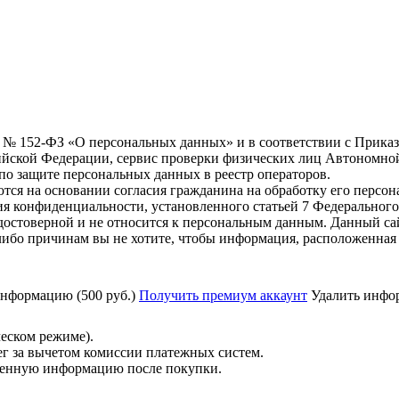
6 г. № 152-ФЗ «О персональных данных» и в соответствии с Прика
йской Федерации, сервис проверки физических лиц Автономно
о защите персональных данных в реестр операторов.
тся на основании согласия гражданина на обработку его персо
вания конфиденциальности, установленного статьей 7 Федерально
остоверной и не относится к персональным данным. Данный са
либо причинам вы не хотите, чтобы информация, расположенная 
нформацию (500 руб.)
Получить премиум аккаунт
Удалить инфор
ческом режиме).
ег за вычетом комиссии платежных систем.
ученную информацию после покупки.