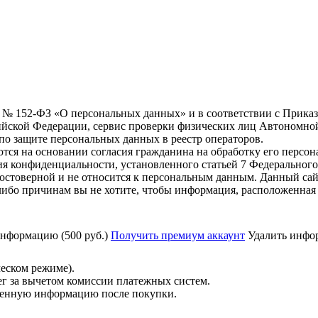
6 г. № 152-ФЗ «О персональных данных» и в соответствии с Прика
йской Федерации, сервис проверки физических лиц Автономно
о защите персональных данных в реестр операторов.
тся на основании согласия гражданина на обработку его персо
вания конфиденциальности, установленного статьей 7 Федерально
остоверной и не относится к персональным данным. Данный сай
либо причинам вы не хотите, чтобы информация, расположенная 
нформацию (500 руб.)
Получить премиум аккаунт
Удалить инфор
ческом режиме).
ег за вычетом комиссии платежных систем.
ученную информацию после покупки.