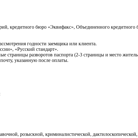
ий, кредитного бюро «Эквифакс», Объединенного кредитного б
ссмотрения годности заемщика или клиента.
сии», «Русский стандарт».
ые страницы разворотов паспорта (2-3 страницы и место житель
почту, указанную после оплаты.
и
авочной, розыскной, криминалистической, дактилоскопической,