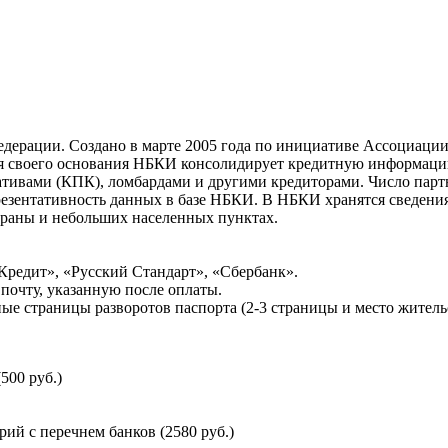
ерации. Создано в марте 2005 года по инициативе Ассоциации 
ня своего основания НБКИ консолидирует кредитную информац
ативами (КПК), ломбардами и другими кредиторами. Число па
резентативность данных в базе НБКИ. В НБКИ хранятся сведени
раны и небольших населенных пунктах.
Кредит», «Русский Стандарт», «Сбербанк».
почту, указанную после оплаты.
ые страницы разворотов паспорта (2-3 страницы и место житель
500 руб.)
й с перечнем банков (2580 руб.)