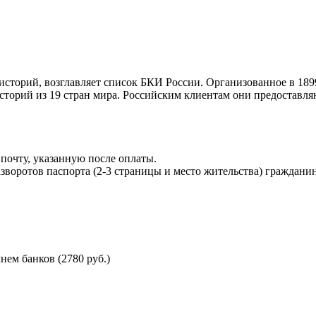
торий, возглавляет список БКИ России. Организованное в 189
торий из 19 стран мира. Российским клиентам они предоставля
почту, указанную после оплаты.
воротов паспорта (2-3 страницы и место жительства) гражданин
ем банков (2780 руб.)