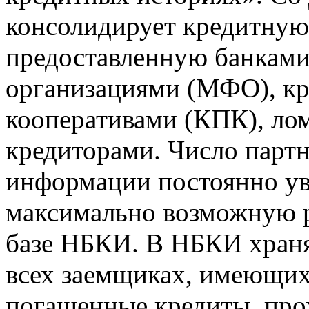
консолидирует кредитну
предоставленную банкам
организациями (МФО), к
кооперативами (КПК), ло
кредиторами. Число парт
информации постоянно уве
максимально возможную р
базе НБКИ. В НБКИ храня
всех заемщиках, имеющи
погашенные кредиты, пр