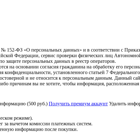
6 г. № 152-ФЗ «О персональных данных» и в соответствии с Прика
йской Федерации, сервис проверки физических лиц Автономно
о защите персональных данных в реестр операторов.
тся на основании согласия гражданина на обработку его персо
вания конфиденциальности, установленного статьей 7 Федерально
остоверной и не относится к персональным данным. Данный сай
либо причинам вы не хотите, чтобы информация, расположенная 
нформацию (500 руб.)
Получить премиум аккаунт
Удалить инфор
ческом режиме).
ег за вычетом комиссии платежных систем.
ученную информацию после покупки.