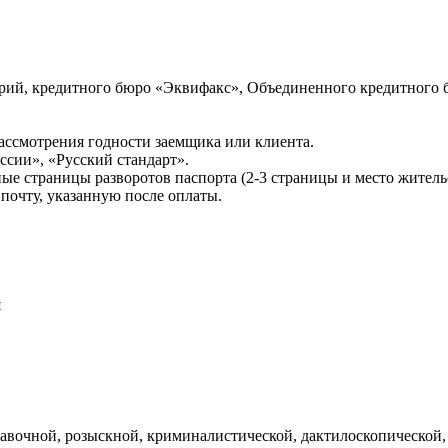
ий, кредитного бюро «Эквифакс», Объединенного кредитного б
ссмотрения годности заемщика или клиента.
сии», «Русский стандарт».
ые страницы разворотов паспорта (2-3 страницы и место житель
почту, указанную после оплаты.
и
авочной, розыскной, криминалистической, дактилоскопической,