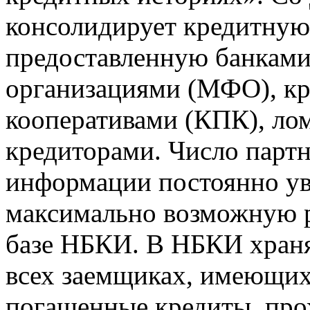
консолидирует кредитну
предоставленную банкам
организациями (МФО), к
кооперативами (КПК), ло
кредиторами. Число парт
информации постоянно уве
максимально возможную р
базе НБКИ. В НБКИ храня
всех заемщиках, имеющи
погашенные кредиты, пр