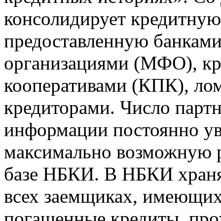
консолидирует кредитну
предоставленную банкам
организациями (МФО), к
кооперативами (КПК), ло
кредиторами. Число парт
информации постоянно уве
максимально возможную р
базе НБКИ. В НБКИ храня
всех заемщиках, имеющи
погашенные кредиты, пр