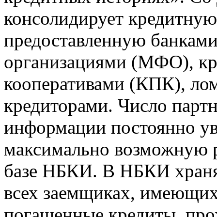
консолидирует кредитну
предоставленную банкам
организациями (МФО), к
кооперативами (КПК), ло
кредиторами. Число парт
информации постоянно уве
максимально возможную р
базе НБКИ. В НБКИ храня
всех заемщиках, имеющи
погашенные кредиты, пр