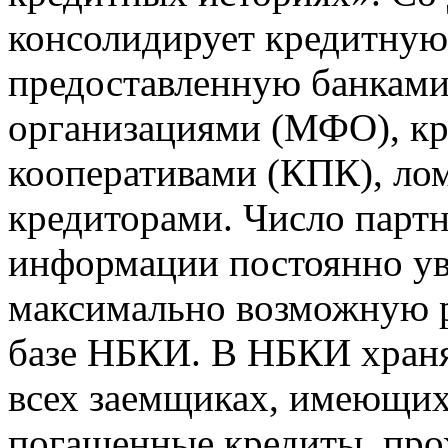
консолидирует кредитну
предоставленную банкам
организациями (МФО), к
кооперативами (КПК), ло
кредиторами. Число парт
информации постоянно уве
максимально возможную р
базе НБКИ. В НБКИ храня
всех заемщиках, имеющи
погашенные кредиты, пр