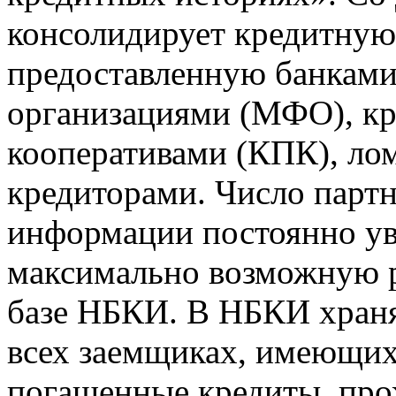
консолидирует кредитну
предоставленную банкам
организациями (МФО), к
кооперативами (КПК), ло
кредиторами. Число парт
информации постоянно уве
максимально возможную р
базе НБКИ. В НБКИ храня
всех заемщиках, имеющи
погашенные кредиты, пр